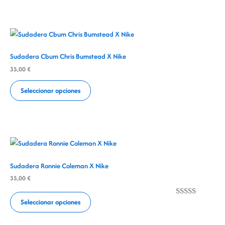
Sudadera Cbum Chris Bumstead X Nike
35,00
€
Seleccionar opciones
Sudadera Ronnie Coleman X Nike
35,00
€
Seleccionar opciones
Valorado
1
con
5.00
de