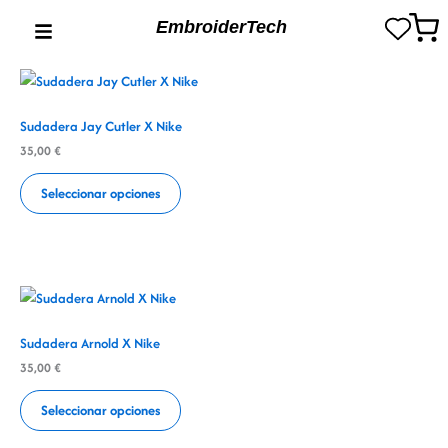
Ir
EmbroiderTech
al
contenido
Sudadera Jay Cutler X Nike
35,00
€
Seleccionar opciones
Sudadera Arnold X Nike
35,00
€
Seleccionar opciones