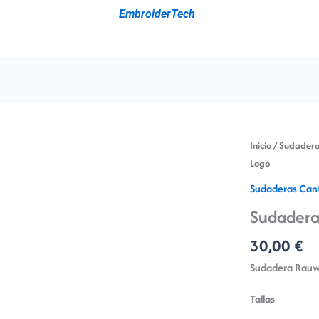
EmbroiderTech
Sudadera
Inicio
/
Sudadera
Rauw
Logo
Alejandro
Sudaderas Can
Logo
Sudadera
cantidad
30,00
€
Sudadera Rauw
Tallas