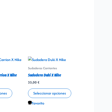
Este
Este
producto
producto
Sudaderas Cantantes
tiene
tiene
rion X Nike
Sudadera Duki X Nike
múltiples
múltiples
35,00
€
variantes.
variantes.
Las
Las
iones
Seleccionar opciones
opciones
opciones
Favorito
se
se
pueden
pueden