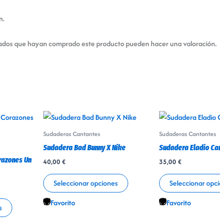
n.
strados que hayan comprado este producto pueden hacer una valoración.
Este
Este
producto
producto
Sudaderas Cantantes
Sudaderas Cantantes
tiene
tiene
Sudadera Bad Bunny X Nike
Sudadera Eladio Car
múltiples
múltiples
razones Un
40,00
€
35,00
€
variantes.
variantes.
Las
Las
Seleccionar opciones
Seleccionar opc
opciones
opciones
Favorito
Favorito
se
se
s
pueden
pueden