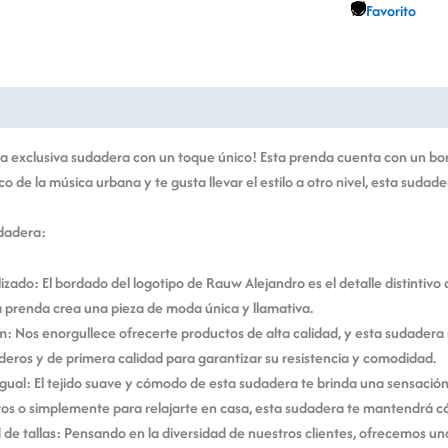
Favorito
ión adicional
Valoraciones (0)
 exclusiva sudadera con un toque único! Esta prenda cuenta con un bord
co de la música urbana y te gusta llevar el estilo a otro nivel, esta sudade
udadera:
zado: El bordado del logotipo de Rauw Alejandro es el detalle distintivo
la prenda crea una pieza de moda única y llamativa.
: Nos enorgullece ofrecerte productos de alta calidad, y esta sudadera 
deros y de primera calidad para garantizar su resistencia y comodidad.
ual: El tejido suave y cómodo de esta sudadera te brinda una sensación 
ertos o simplemente para relajarte en casa, esta sudadera te mantendrá
de tallas: Pensando en la diversidad de nuestros clientes, ofrecemos una