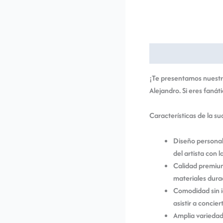
Descripción
Informac
¡Te presentamos nuestra
Alejandro. Si eres fanáti
Características de la s
Diseño personali
del artista con 
Calidad premium
materiales dura
Comodidad sin ig
asistir a conci
Amplia variedad 