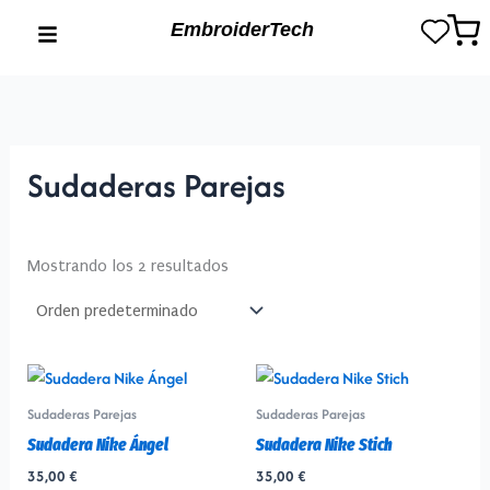
Ir
EmbroiderTech
al
contenido
Sudaderas Parejas
Mostrando los 2 resultados
Este
Este
producto
produ
Sudaderas Parejas
Sudaderas Parejas
tiene
tiene
Sudadera Nike Ángel
Sudadera Nike Stich
múltiples
múltip
35,00
€
35,00
€
variantes.
varian