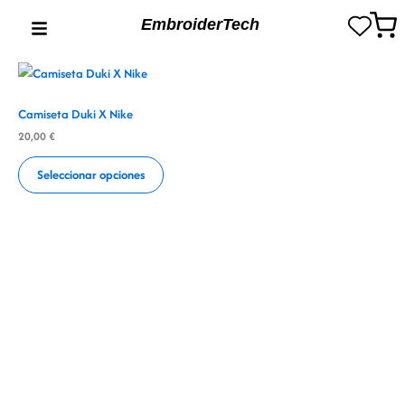
Ir
EmbroiderTech
al
contenido
Camiseta Duki X Nike
20,00
€
Seleccionar opciones